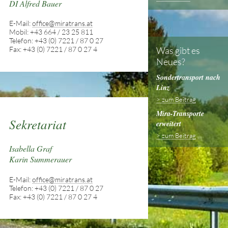
DI Alfred Bauer
E-Mail:
office@miratrans.at
Mobil: +43 664 / 23 25 811
Telefon: +43 (0) 7221 / 87 0 27
Was gibt es
Fax: +43 (0) 7221 / 87 0 27 4
Neues?
Sondertransport nach
Linz
> zum Beitrag
Mira-Transporte
Sekretariat
erweitert
> zum Beitrag
Isabella Graf
Karin Summerauer
E-Mail:
office@miratrans.at
Telefon: +43 (0) 7221 / 87 0 27
Fax: +43 (0) 7221 / 87 0 27 4