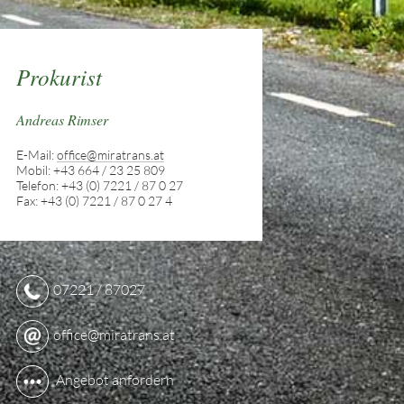
Prokurist
Andreas Rimser
E-Mail:
office@miratrans.at
Mobil: +43 664 / 23 25 809
Telefon: +43 (0) 7221 / 87 0 27
Fax: +43 (0) 7221 / 87 0 27 4
07221 / 87027
office@miratrans.at
Angebot anfordern