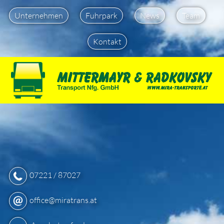
Unternehmen
Fuhrpark
News
Team
Kontakt
07221 / 87027
office@miratrans.at